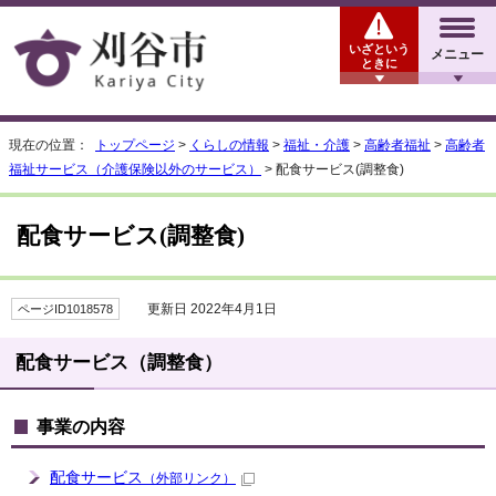
いざという
メニュー
ときに
現在の位置：
トップページ
>
くらしの情報
>
福祉・介護
>
高齢者福祉
>
高齢者
福祉サービス（介護保険以外のサービス）
> 配食サービス(調整食)
配食サービス(調整食)
更新日 2022年4月1日
ページID1018578
配食サービス（調整食）
事業の内容
配食サービス
（外部リンク）