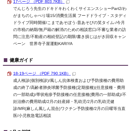
17ページ （PDF 803.7KB）
でんじろう先生のドキドキわくわくサイエンスショーPart2/わ
がまちのしゃべり場15/消費生活展 フードドライブ・スタディ
ドライブ同時開催/こまであそぼう-昔あそびの笑タイム-/今月
の市税の納期/無戸籍の解消のための相談窓口/不審な業者の訪
問に注意/不動産の相続登記の期限/書き損じはがき回収キャン
ペーン 世界寺子屋運動KARIYA
健康ガイド
18-19ページ （PDF 790.1KB）
成人検診(個別検診)/風しん抗体検査および予防接種の費用助
成の終了/高齢者肺炎球菌予防接種(定期接種)(任意接種・費用
の一部助成)/帯状疱疹予防接種の任意接種(費用の一部助成)/不
妊治療の費用助成/2月の妊産婦・乳幼児/2月の乳幼児健
診/MR(麻しん風しん混合)ワクチン予防接種/2月の日曜等当直
医/小児救急電話相談