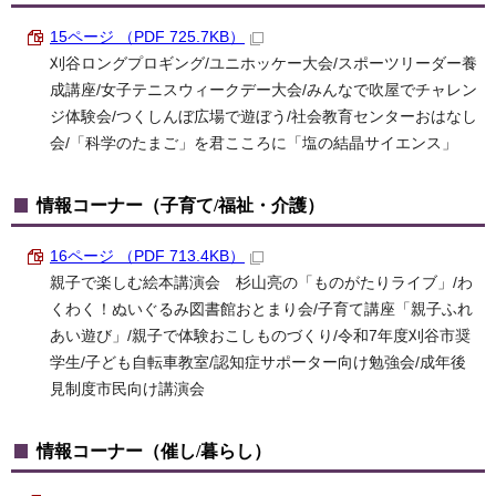
15ページ （PDF 725.7KB）
刈谷ロングプロギング/ユニホッケー大会/スポーツリーダー養
成講座/女子テニスウィークデー大会/みんなで吹屋でチャレン
ジ体験会/つくしんぼ広場で遊ぼう/社会教育センターおはなし
会/「科学のたまご」を君こころに「塩の結晶サイエンス」
情報コーナー（子育て/福祉・介護）
16ページ （PDF 713.4KB）
親子で楽しむ絵本講演会 杉山亮の「ものがたりライブ」/わ
くわく！ぬいぐるみ図書館おとまり会/子育て講座「親子ふれ
あい遊び」/親子で体験おこしものづくり/令和7年度刈谷市奨
学生/子ども自転車教室/認知症サポーター向け勉強会/成年後
見制度市民向け講演会
情報コーナー（催し/暮らし）