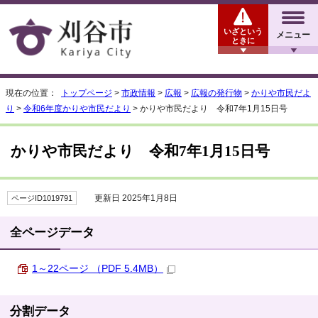
いざという
メニュー
ときに
現在の位置：
トップページ
>
市政情報
>
広報
>
広報の発行物
>
かりや市民だよ
り
>
令和6年度かりや市民だより
> かりや市民だより 令和7年1月15日号
かりや市民だより 令和7年1月15日号
更新日 2025年1月8日
ページID1019791
全ページデータ
1～22ページ （PDF 5.4MB）
分割データ