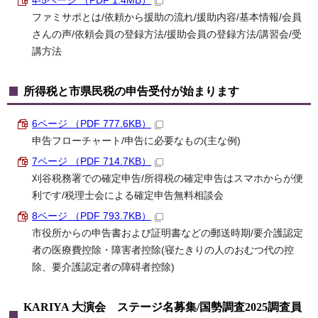
4-5ページ （PDF 1.4MB）
ファミサポとは/依頼から援助の流れ/援助内容/基本情報/会員
さんの声/依頼会員の登録方法/援助会員の登録方法/講習会/受
講方法
所得税と市県民税の申告受付が始まります
6ページ （PDF 777.6KB）
申告フローチャート/申告に必要なもの(主な例)
7ページ （PDF 714.7KB）
刈谷税務署での確定申告/所得税の確定申告はスマホからが便
利です/税理士会による確定申告無料相談会
8ページ （PDF 793.7KB）
市役所からの申告書および証明書などの郵送時期/要介護認定
者の医療費控除・障害者控除(寝たきりの人のおむつ代の控
除、要介護認定者の障碍者控除)
KARIYA 大演会 ステージ名募集/国勢調査2025調査員