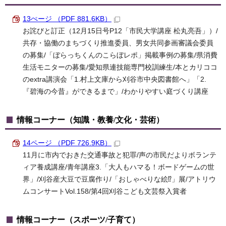
13ぺージ （PDF 881.6KB）
お詫びと訂正（12月15日号P12「市民大学講座 松丸亮吾」）/
共存・協働のまちづくり推進委員、男女共同参画審議会委員
の募集/「ぼらっちくんのこらぼレポ」掲載事例の募集/県消費
生活モニターの募集/愛知県連技能専門校訓練生/本とカリココ
のextra講演会「1.村上文庫から刈谷市中央図書館へ」「2.
『碧海の今昔』ができるまで」/わかりやすい庭づくり講座
情報コーナー（知識・教養/文化・芸術）
14ページ （PDF 726.9KB）
11月に市内でおきた交通事故と犯罪/声の市民だよりボランテ
ィア養成講座/青年講座3.「大人もハマる！ボードゲームの世
界」/刈谷産大豆で豆腐作り/「おしゃべりな絵⁉」展/アトリウ
ムコンサートVol.158/第4回刈谷こども文芸祭入賞者
情報コーナー（スポーツ/子育て）