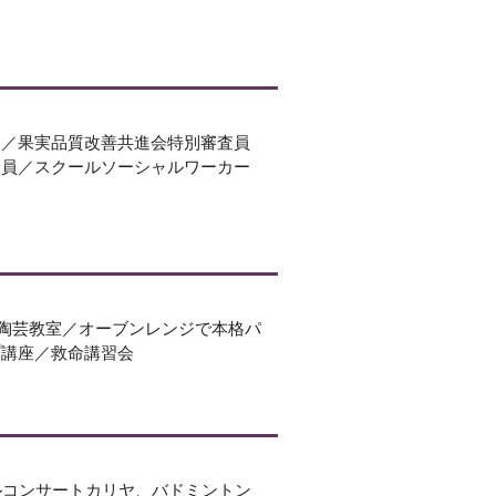
ア／果実品質改善共進会特別審査員
査員／スクールソーシャルワーカー
／陶芸教室／オーブンレンジで本格パ
プ講座／救命講習会
ルコンサートカリヤ、バドミントン