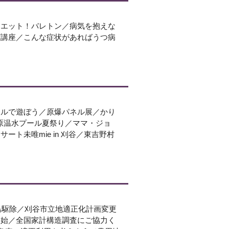
イエット！バレトン／病気を抱えな
ザ講座／こんな症状があればうつ病
イルで遊ぼう／原爆パネル展／かり
原温水プール夏祭り／ママ・ジョ
ト未唯mie in 刈谷／東吉野村
鳥駆除／刈谷市立地適正化計画変更
開始／全国家計構造調査にご協力く