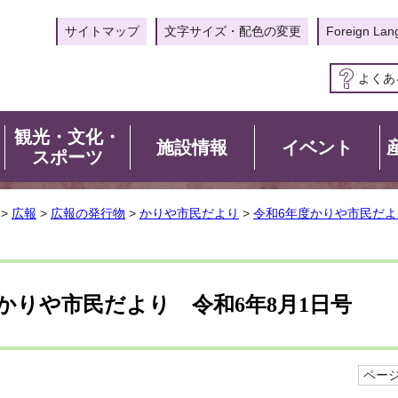
サイトマップ
文字サイズ・配色の変更
Foreign Lan
よくあ
観光・文化・
施設情報
イベント
スポーツ
>
広報
>
広報の発行物
>
かりや市民だより
>
令和6年度かりや市民だよ
かりや市民だより 令和6年8月1日号
ページI