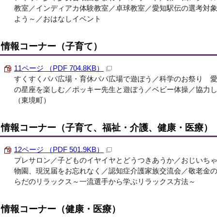
教室／インディアカ体験教室／卓球教室／愛知駅伝の選考対
よう～／おはなしイベント
情報コーナー（子育て）
11ページ （PDF 704.8KB）
すくすくパパ広場・育休パパ広場で遊ぼう／科学のお祭り 
の星座を楽しむ／ポッキー先生と遊ぼう／ベビー体操／協力
（東境町）
情報コーナー（子育て、福祉・介護、健康・医療）
12ページ （PDF 501.9KB）
プレサロン／子どものイヤイヤとどうつきあうか／おじいち
物園、現況届をお忘れなく／認知症介護家族交流会／敬老金の
らだのリラックス～一流選手から学ぶリラックス方法～
情報コーナー（健康・医療）