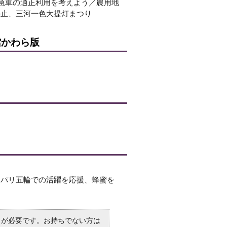
救急車の適正利用を考えよう／農用地
停止、三河一色大提灯まつり
館かわら版
、パリ五輪での活躍を応援、蜂蜜を
R）」が必要です。お持ちでない方は