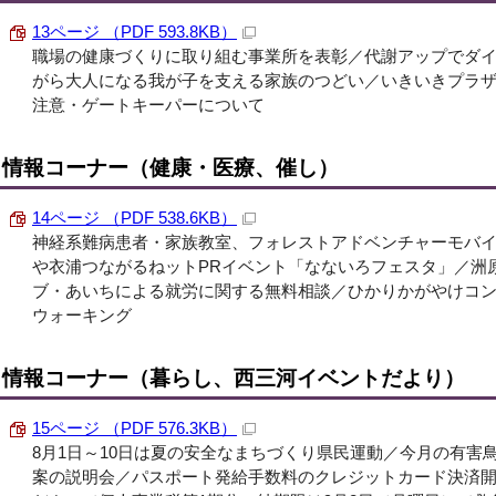
13ページ （PDF 593.8KB）
職場の健康づくりに取り組む事業所を表彰／代謝アップでダ
がら大人になる我が子を支える家族のつどい／いきいきプラ
注意・ゲートキーパーについて
情報コーナー（健康・医療、催し）
14ページ （PDF 538.6KB）
神経系難病患者・家族教室、フォレストアドベンチャーモバ
や衣浦つながるねットPRイベント「なないろフェスタ」／洲
ブ・あいちによる就労に関する無料相談／ひかりかがやけコンサー
ウォーキング
情報コーナー（暮らし、西三河イベントだより）
15ページ （PDF 576.3KB）
8月1日～10日は夏の安全なまちづくり県民運動／今月の有害
案の説明会／パスポート発給手数料のクレジットカード決済