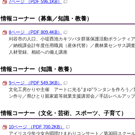
7ページ （PDF 596.1KB）
情報コーナー（募集／知識・教養）
8ページ （PDF 809.4KB）
刈谷市の人口、小堤西池カキツバタ群落保護活動ボランティ
／納税課会計年度任用職員（産休代替）／農林業センサス調
人材登録、相続への備え講座
情報コーナー（知識・教養）
9ページ （PDF 549.3KB）
文化工房かりや主催 アートに光る”まゆ”ランタンを作ろう
ン作り／県ひとり親家庭等就業支援講習会／手話レベルアッ
情報コーナー（文化・芸術、スポーツ、子育て）
10ページ （PDF 700.2KB）
アイリス少年少女合唱団ひまわりコンサート／第30回スクー