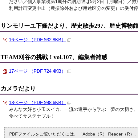
ださい／個人事業税第1期分の納期限は9月2日（月曜日）／
利用計画変更申出（農振除外および用途区分の変更）の受付
サンモリーユ下條だより、歴史散歩297、歴史博物
16ページ （PDF 932.8KB）
TEAM刈谷の挑戦！vol.107、編集者雑感
17ページ （PDF 724.4KB）
カメラだより
18ページ （PDF 998.6KB）
みんな大好き小玉スイカ、一流の選手から学ぶ 夢の大切さ
食べてサステナブル！
PDFファイルをご覧いただくには、「Adobe（R） Reader（