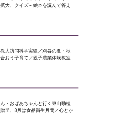
象拡大、クイズ～絵本を読んで答え
愛教大訪問科学実験／刈谷の夏・秋
し合おう子育て／親子農業体験教室
ゃん・おばあちゃんと行く東山動植
贈呈、8月は食品衛生月間／心とか