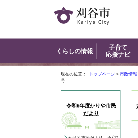
子育て
くらしの情報
応援ナビ
現在の位置：
トップページ
>
市政情報
号
令和6年度かりや市民
だより
かりや市民だより 令和7