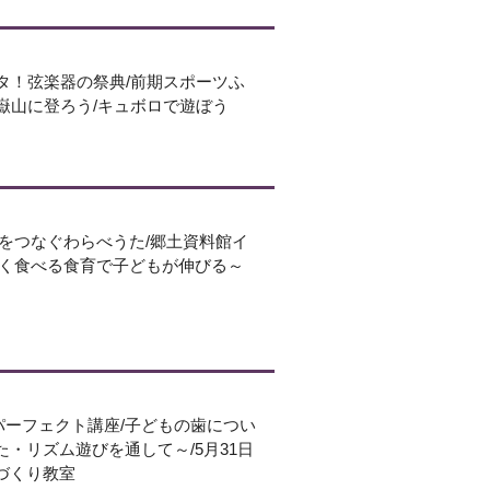
スタ！弦楽器の祭典/前期スポーツふ
/御嶽山に登ろう/キュボロで遊ぼう
心をつなぐわらべうた/郷土資料館イ
しく食べる食育で子どもが伸びる～
パーフェクト講座/子どもの歯につい
・リズム遊びを通して～/5月31日
づくり教室