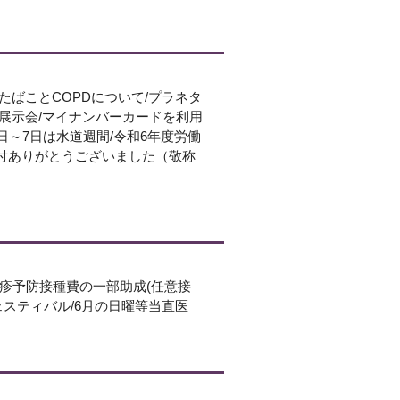
たばことCOPDについて/プラネタ
書展示会/マイナンバーカードを利用
日～7日は水道週間/令和6年度労働
寄付ありがとうございました（敬称
疱疹予防接種費の一部助成(任意接
ェスティバル/6月の日曜等当直医