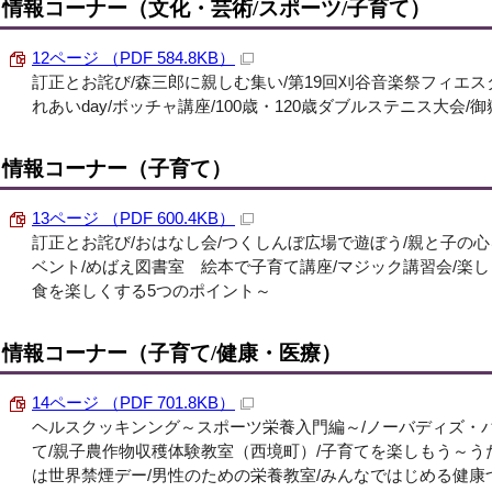
情報コーナー（文化・芸術/スポーツ/子育て）
12ページ （PDF 584.8KB）
訂正とお詫び/森三郎に親しむ集い/第19回刈谷音楽祭フィエ
れあいday/ボッチャ講座/100歳・120歳ダブルステニス大会
情報コーナー（子育て）
13ページ （PDF 600.4KB）
訂正とお詫び/おはなし会/つくしんぼ広場で遊ぼう/親と子の
ベント/めばえ図書室 絵本で子育て講座/マジック講習会/楽
食を楽しくする5つのポイント～
情報コーナー（子育て/健康・医療）
14ページ （PDF 701.8KB）
ヘルスクッキンング～スポーツ栄養入門編～/ノーバディズ・
て/親子農作物収穫体験教室（西境町）/子育てを楽しもう～うた
は世界禁煙デー/男性のための栄養教室/みんなではじめる健康