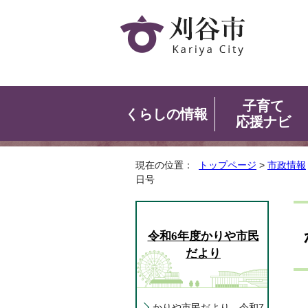
子育て
くらしの情報
応援ナビ
現在の位置：
トップページ
>
市政情報
日号
令和6年度かりや市民
だより
かりや市民だより 令和7