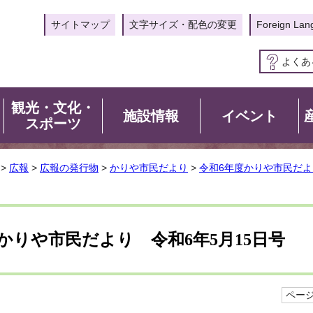
サイトマップ
文字サイズ・配色の変更
Foreign Lan
よくあ
観光・文化・
施設情報
イベント
スポーツ
>
広報
>
広報の発行物
>
かりや市民だより
>
令和6年度かりや市民だよ
かりや市民だより 令和6年5月15日号
ページI