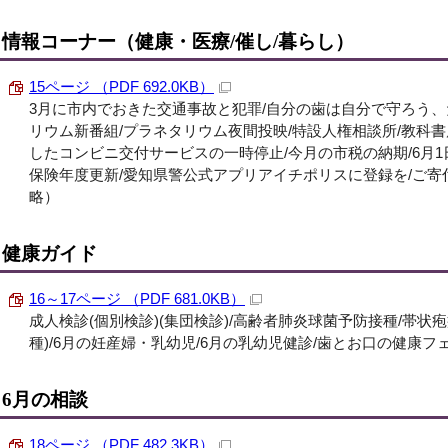
情報コーナー（健康・医療/催し/暮らし）
15ページ （PDF 692.0KB）
3月に市内でおきた交通事故と犯罪/自分の歯は自分で守ろう、
リウム新番組/プラネタリウム夜間投映/特設人権相談所/教科
したコンビニ交付サービスの一時停止/今月の市税の納期/6月1
保険年度更新/愛知県警公式アプリアイチポリスに登録を/ご
略）
健康ガイド
16～17ページ （PDF 681.0KB）
成人検診(個別検診)(集団検診)/高齢者肺炎球菌予防接種/帯状
種)/6月の妊産婦・乳幼児/6月の乳幼児健診/歯とお口の健康フ
6月の相談
18ページ （PDF 482.3KB）