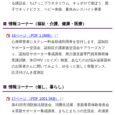
る講話会、ちびっこプラネタリウム、キュボロで遊ぼう、親
子でキッドビクス、ベビー体操、夏休みレスパイト事業
情報コーナー（福祉・介護、健康・医療）
16ページ （PDF 1.0MB）
心身障害者にタクシー料金助成利用券を交付します、認知症
サポーター交流会、認知症介護家族交流会ケアラーズカフ
ェ、認知症サポーター養成講座、県介護支援専門員実務研修
受講試験、休日HIV（エイズ）検査、あなたのお悩み泌尿器科
のお医者さんに聞いてみよう、ゆるっと楽しく骨盤ダンス、
託児付げんき度測定
情報コーナー（催し、暮らし）
17ページ （PDF 1001.3KB）
第41回市消防操法競技会、消費生活展、里親養育体験発表会
＆里親サポーター養成講座、まちとまちコの交流会、衣浦港