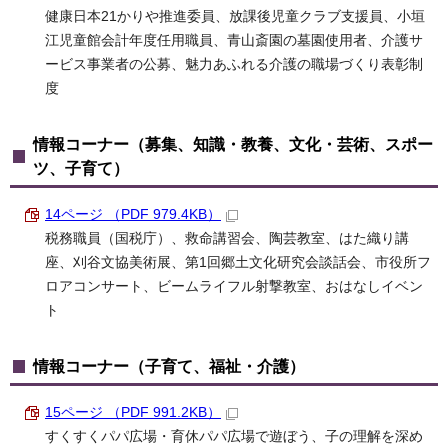
健康日本21かりや推進委員、放課後児童クラブ支援員、小垣
江児童館会計年度任用職員、青山斎園の墓園使用者、介護サ
ービス事業者の公募、魅力あふれる介護の職場づくり表彰制
度
情報コーナー（募集、知識・教養、文化・芸術、スポー
ツ、子育て）
14ページ （PDF 979.4KB）
税務職員（国税庁）、救命講習会、陶芸教室、はた織り講
座、刈谷文協美術展、第1回郷土文化研究会談話会、市役所フ
ロアコンサート、ビームライフル射撃教室、おはなしイベン
ト
情報コーナー（子育て、福祉・介護）
15ページ （PDF 991.2KB）
すくすくパパ広場・育休パパ広場で遊ぼう、子の理解を深め