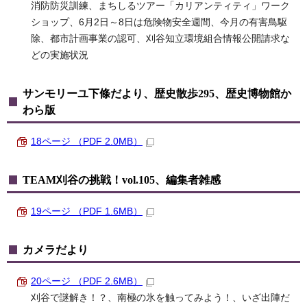
消防防災訓練、まちしるツアー「カリアンティティ」ワーク
ショップ、6月2日～8日は危険物安全週間、今月の有害鳥駆
除、都市計画事業の認可、刈谷知立環境組合情報公開請求な
どの実施状況
サンモリーユ下條だより、歴史散歩295、歴史博物館か
わら版
18ページ （PDF 2.0MB）
TEAM刈谷の挑戦！vol.105、編集者雑感
19ページ （PDF 1.6MB）
カメラだより
20ページ （PDF 2.6MB）
刈谷で謎解き！？、南極の氷を触ってみよう！、いざ出陣だ