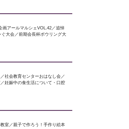
）
や企画アールマルシェVOL.42／追悼
涼ペタンぐ大会／前期会長杯ボウリング大
う／社会教育センターおはなし会／
び／妊娠中の食生活について・口腔
棋教室／親子で作ろう！手作り絵本