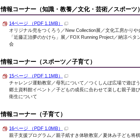
情報コーナー（知識・教養／文化・芸術／スポーツ
14ページ （PDF 1.1MB）
オリジナル兜をつくろう／New Collection展／文化工房かり
「近藤正治夢のかけら」展／FOX Running Project／納
会
情報コーナー（スポーツ／子育て）
15ページ （PDF 1.1MB）
チャレンジ運動教室／母乳について／つくしんぼ広場で遊ぼ
郷土資料館イベント／子どもの成長に合わせて楽しむ親子遊
衛生について
情報コーナー（子育て）
16ページ （PDF 1.0MB）
親子支援プログラム／親子紙すき体験教室／夏休み子ども将