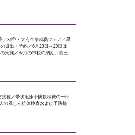
座／刈谷・大府企業就職フェア／星
貸出・予約／6月23日～29日は
練の実施／今月の市税の納期／西三
予防接種／帯状疱疹予防接種費の一部
大人の風しん抗体検査および予防接