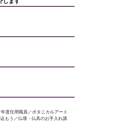
介します
計年度任用職員／ボタニカルアート
り込もう／仏壇・仏具のお手入れ講