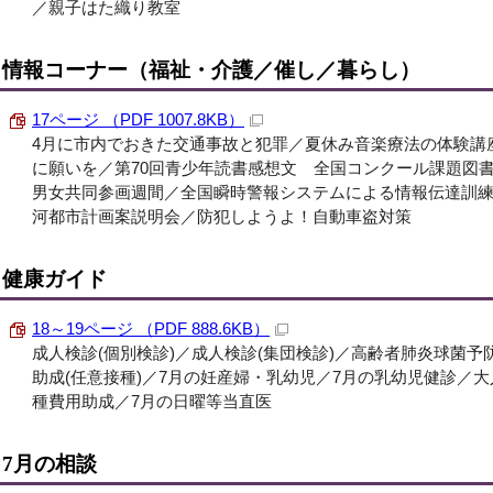
／親子はた織り教室
情報コーナー（福祉・介護／催し／暮らし）
17ページ （PDF 1007.8KB）
4月に市内でおきた交通事故と犯罪／夏休み音楽療法の体験講
に願いを／第70回青少年読書感想文 全国コンクール課題図書の
男女共同参画週間／全国瞬時警報システムによる情報伝達訓
河都市計画案説明会／防犯しようよ！自動車盗対策
健康ガイド
18～19ページ （PDF 888.6KB）
成人検診(個別検診)／成人検診(集団検診)／高齢者肺炎球菌
助成(任意接種)／7月の妊産婦・乳幼児／7月の乳幼児健診／
種費用助成／7月の日曜等当直医
7月の相談