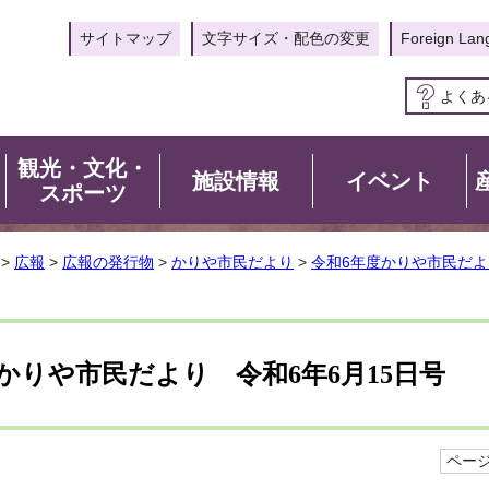
サイトマップ
文字サイズ・配色の変更
Foreign Lan
よくあ
観光・文化・
施設情報
イベント
スポーツ
>
広報
>
広報の発行物
>
かりや市民だより
>
令和6年度かりや市民だよ
かりや市民だより 令和6年6月15日号
ページI