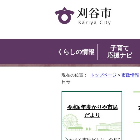
子育て
くらしの情報
応援ナビ
現在の位置：
トップページ
>
市政情報
日号
令和6年度かりや市民
だより
かりや市民だより 令和7