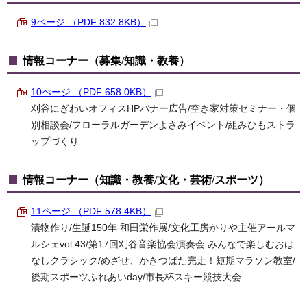
9ページ （PDF 832.8KB）
情報コーナー（募集/知識・教養）
10ぺージ （PDF 658.0KB）
刈谷にぎわいオフィスHPバナー広告/空き家対策セミナー・個
別相談会/フローラルガーデンよさみイベント/組みひもストラ
ップづくり
情報コーナー（知識・教養/文化・芸術/スポーツ）
11ページ （PDF 578.4KB）
漬物作り/生誕150年 和田栄作展/文化工房かりや主催アールマ
ルシェvol.43/第17回刈谷音楽協会演奏会 みんなで楽しむおは
なしクラシック/めざせ、かきつばた完走！短期マラソン教室/
後期スポーツふれあいday/市長杯スキー競技大会