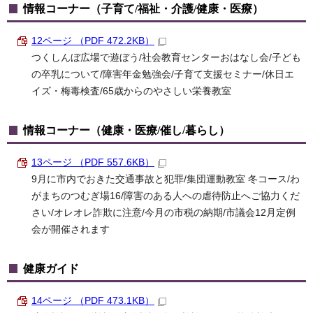
情報コーナー（子育て/福祉・介護/健康・医療）
12ページ （PDF 472.2KB）
つくしんぼ広場で遊ぼう/社会教育センターおはなし会/子ども
の卒乳について/障害年金勉強会/子育て支援セミナー/休日エ
イズ・梅毒検査/65歳からのやさしい栄養教室
情報コーナー（健康・医療/催し/暮らし）
13ページ （PDF 557.6KB）
9月に市内でおきた交通事故と犯罪/集団運動教室 冬コース/わ
がまちのつむぎ場16/障害のある人への虐待防止へご協力くだ
さい/オレオレ詐欺に注意/今月の市税の納期/市議会12月定例
会が開催されます
健康ガイド
14ページ （PDF 473.1KB）