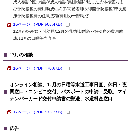
成人検診(個別検診)/成人検診(集団検診)/風しん抗体検査およ
び予防接種の費用助成の終了/高齢者肺炎球菌予防接種/帯状疱
疹予防接種費の任意接種(費用の一部助成)
15ページ （PDF 505.4KB）
12月の妊産婦・乳幼児/12月の乳幼児健診/不妊治療の費用助
成/12月の日曜等当直医
12月の相談
16ページ （PDF 478.6KB）
オンライン相談、12月の日曜等水道工事日直、休日・夜
間窓口・コンビニ交付、パスポートの申請・受取、マイ
ナンバーカード交付申請書の郵送、水道料金窓口
17ページ （PDF 473.2KB）
広告