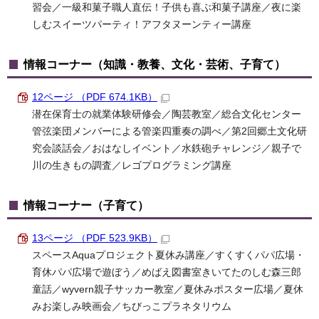
習会／一級和菓子職人直伝！子供も喜ぶ和菓子講座／夜に楽
しむスイーツパーティ！アフタヌーンティー講座
情報コーナー（知識・教養、文化・芸術、子育て）
12ページ （PDF 674.1KB）
潜在保育士の就業体験研修会／陶芸教室／総合文化センター
管弦楽団メンバーによる管楽四重奏の調べ／第2回郷土文化研
究会談話会／おはなしイベント／水鉄砲チャレンジ／親子で
川の生きもの調査／レゴプログラミング講座
情報コーナー（子育て）
13ページ （PDF 523.9KB）
スペースAquaプロジェクト夏休み講座／すくすくパパ広場・
育休パパ広場で遊ぼう／めばえ図書室きいてたのしむ森三郎
童話／wyvern親子サッカー教室／夏休みポスター広場／夏休
みお楽しみ映画会／ちびっこプラネタリウム