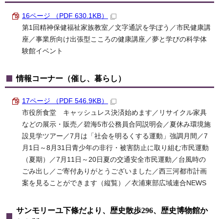
16ページ （PDF 630.1KB）
第1回精神保健福祉家族教室／文字通訳を学ぼう／市民健康講
座／事業所向け出張型こころの健康講座／夢と学びの科学体
験館イベント
情報コーナー（催し、暮らし）
17ページ （PDF 546.9KB）
市役所食堂 キャッシュレス決済始めます／リサイクル家具
などの展示・販売／碧海5市公務員合同説明会／夏休み環境施
設見学ツアー／7月は「社会を明るくする運動」強調月間／7
月1日～8月31日青少年の非行・被害防止に取り組む市民運動
（夏期）／7月11日～20日夏の交通安全市民運動／台風時の
ごみ出し／ご寄付ありがとうございました／西三河都市計画
案を見ることができます（縦覧）／衣浦東部広域連合NEWS
サンモリーユ下條だより、歴史散歩296、歴史博物館か