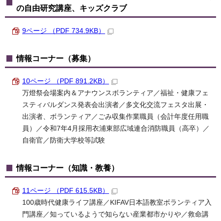
の自由研究講座、キッズクラブ
9ページ （PDF 734.9KB）
情報コーナー（募集）
10ページ （PDF 891.2KB）
万燈祭会場案内＆アナウンスボランティア／福祉・健康フェ
スティバルダンス発表会出演者／多文化交流フェスタ出展・
出演者、ボランティア／ごみ収集作業職員（会計年度任用職
員）／令和7年4月採用衣浦東部広域連合消防職員（高卒）／
自衛官／防衛大学校等試験
情報コーナー（知識・教養）
11ページ （PDF 615.5KB）
100歳時代健康ライフ講座／KIFAV日本語教室ボランティア入
門講座／知っているようで知らない産業都市かりや／救命講