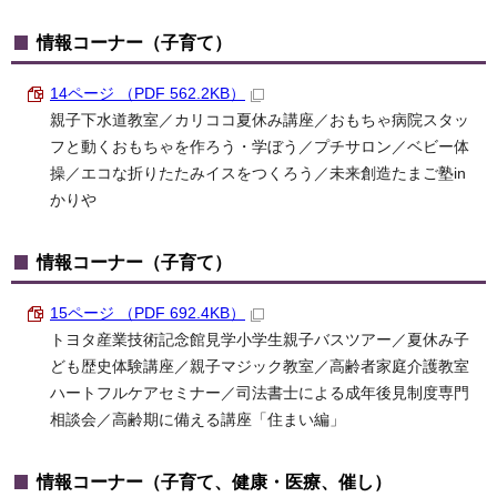
情報コーナー（子育て）
14ページ （PDF 562.2KB）
親子下水道教室／カリココ夏休み講座／おもちゃ病院スタッ
フと動くおもちゃを作ろう・学ぼう／プチサロン／ベビー体
操／エコな折りたたみイスをつくろう／未来創造たまご塾in
かりや
情報コーナー（子育て）
15ページ （PDF 692.4KB）
トヨタ産業技術記念館見学小学生親子バスツアー／夏休み子
ども歴史体験講座／親子マジック教室／高齢者家庭介護教室
ハートフルケアセミナー／司法書士による成年後見制度専門
相談会／高齢期に備える講座「住まい編」
情報コーナー（子育て、健康・医療、催し）