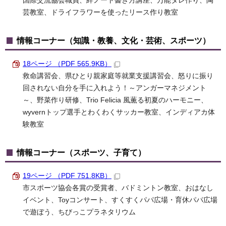
国際交流協会職員、絆ノート書き方講座、万能タレ作り、陶
芸教室、ドライフラワーを使ったリース作り教室
情報コーナー（知識・教養、文化・芸術、スポーツ）
18ページ （PDF 565.9KB）
救命講習会、県ひとり親家庭等就業支援講習会、怒りに振り
回されない自分を手に入れよう！～アンガーマネジメント
～、野菜作り研修、Trio Felicia 風薫る初夏のハーモニー、
wyvernトップ選手とわくわくサッカー教室、インディアカ体
験教室
情報コーナー（スポーツ、子育て）
19ページ （PDF 751.8KB）
市スポーツ協会各賞の受賞者、バドミントン教室、おはなし
イベント、Toyコンサート、すくすくパパ広場・育休パパ広場
で遊ぼう、ちびっこプラネタリウム