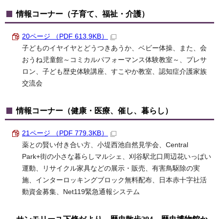
情報コーナー（子育て、福祉・介護）
20ページ （PDF 613.9KB）
子どものイヤイヤとどうつきあうか、ベビー体操、また、会
おうね児童館～コミカルパフォーマンス体験教室～、プレサ
ロン、子ども歴史体験講座、すこやか教室、認知症介護家族
交流会
情報コーナー（健康・医療、催し、暮らし）
21ページ （PDF 779.3KB）
薬との賢い付き合い方、小堤西池自然見学会、Central
Park+街の小さな暮らしマルシェ、刈谷駅北口周辺花いっぱい
運動、リサイクル家具などの展示・販売、有害鳥駆除の実
施、インターロッキングブロック無料配布、日本赤十字社活
動資金募集、Net119緊急通報システム