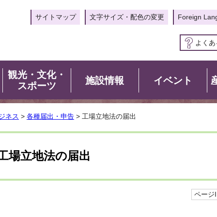
サイトマップ
文字サイズ・配色の変更
Foreign Lan
よくあ
観光・文化・
施設情報
イベント
スポーツ
ジネス
>
各種届出・申告
> 工場立地法の届出
工場立地法の届出
ページID