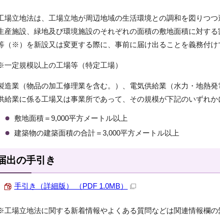
工場立地法は、工場立地が周辺地域の生活環境との調和を図りつつ
生産施設、緑地及び環境施設のそれぞれの面積の敷地面積に対する
等（※）を新設又は変更する際に、事前に届け出ることを義務付け
※一定規模以上の工場等（特定工場）
製造業（物品の加工修理業を含む。）、電気供給業（水力・地熱発
供給業に係る工場又は事業所であって、その規模が下記のいずれか
敷地面積＝9,000平方メートル以上
建築物の建築面積の合計＝3,000平方メートル以上
届出の手引き
手引き（詳細版） （PDF 1.0MB）
※工場立地法に関する新着情報やよくある質問などは関連情報欄の