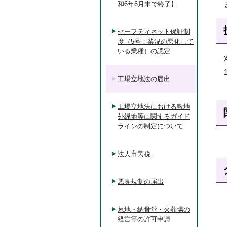
和6年6月末で終了】
セーフティネット保証制
度（5号：業況の悪化して
いる業種）の認定
工場立地法の届出
工場立地法における敷地
外緑地等に関するガイド
ラインの制定について
法人市民税
悪臭規制の届出
墓地・納骨堂・火葬場の
経営等の許可申請