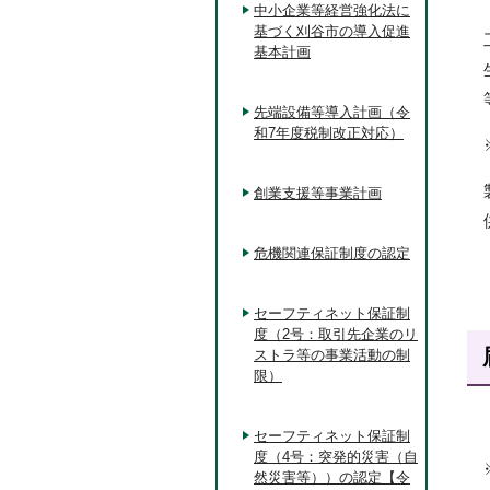
中小企業等経営強化法に
基づく刈谷市の導入促進
基本計画
先端設備等導入計画（令
和7年度税制改正対応）
創業支援等事業計画
危機関連保証制度の認定
セーフティネット保証制
度（2号：取引先企業のリ
ストラ等の事業活動の制
限）
セーフティネット保証制
度（4号：突発的災害（自
然災害等））の認定【令