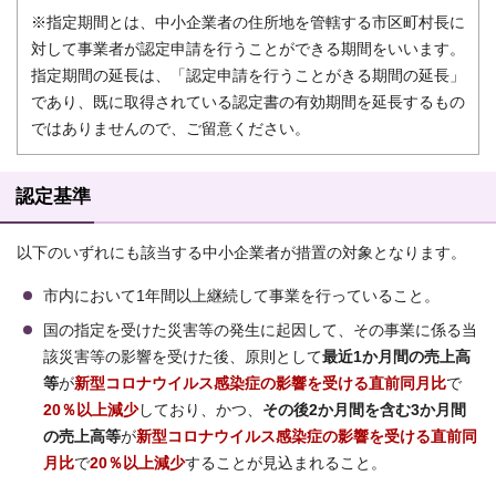
※指定期間とは、中小企業者の住所地を管轄する市区町村長に
対して事業者が認定申請を行うことができる期間をいいます。
指定期間の延長は、「認定申請を行うことがきる期間の延長」
であり、既に取得されている認定書の有効期間を延長するもの
ではありませんので、ご留意ください。
認定基準
以下のいずれにも該当する中小企業者が措置の対象となります。
市内において1年間以上継続して事業を行っていること。
国の指定を受けた災害等の発生に起因して、その事業に係る当
該災害等の影響を受けた後、原則として
最近1か月間の売上高
等
が
新型コロナウイルス感染症の影響を受ける直前同月比
で
20％以上減少
しており、かつ、
その後2か月間を含む3か月間
の売上高等
が
新型コロナウイルス感染症の影響を受ける直前同
月比
で
20％以上減少
することが見込まれること。