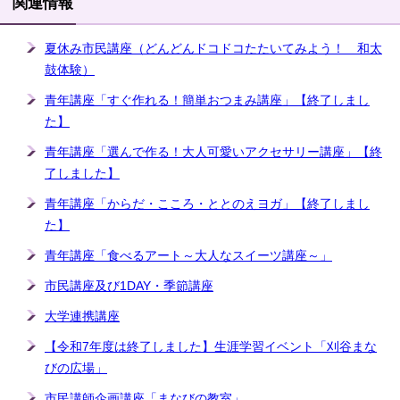
関連情報
夏休み市民講座（どんどんドコドコたたいてみよう！ 和太
鼓体験）
青年講座「すぐ作れる！簡単おつまみ講座」【終了しまし
た】
青年講座「選んで作る！大人可愛いアクセサリー講座」【終
了しました】
青年講座「からだ・こころ・ととのえヨガ」【終了しまし
た】
青年講座「食べるアート～大人なスイーツ講座～」
市民講座及び1DAY・季節講座
大学連携講座
【令和7年度は終了しました】生涯学習イベント「刈谷まな
びの広場」
市民講師企画講座「まなびの教室」