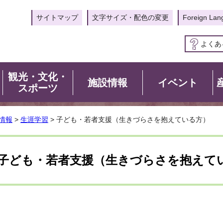
サイトマップ
文字サイズ・配色の変更
Foreign Lan
よくあ
観光・文化・
施設情報
イベント
スポーツ
情報
>
生涯学習
> 子ども・若者支援（生きづらさを抱えている方）
子ども・若者支援（生きづらさを抱えて