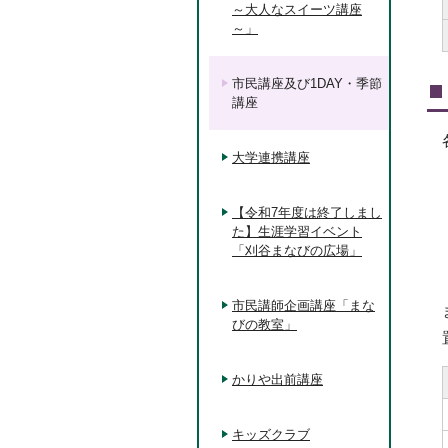
～大人なスイーツ講座
～」
市民講座及び1DAY・季節
講座
大学連携講座
【令和7年度は終了しまし
た】生涯学習イベント
「刈谷まなびの広場」
市民講師企画講座「まな
びの教室」
かりや出前講座
キッズクラブ