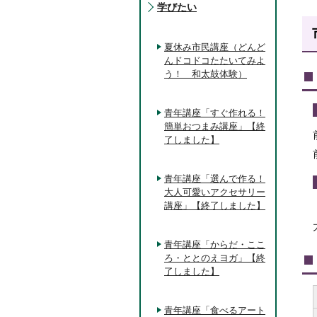
学びたい
夏休み市民講座（どんど
んドコドコたたいてみよ
う！ 和太鼓体験）
青年講座「すぐ作れる！
簡単おつまみ講座」【終
了しました】
青年講座「選んで作る！
大人可愛いアクセサリー
講座」【終了しました】
青年講座「からだ・ここ
ろ・ととのえヨガ」【終
了しました】
青年講座「食べるアート