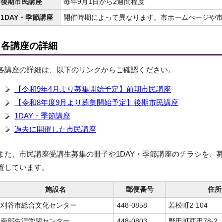
後期市民講座
毎年9月1日から2週間程度
1DAY・季節講座
開催時期によって異なります。市ホームぺージや
各講座の詳細
各講座の詳細は、以下のリンクからご確認ください。
【令和9年4月より募集開始予定】前期市民講座
【令和8年度9月より募集開始予定】後期市民講座
1DAY・季節講座
過去に開催した市民講座
また、市民講座受講生募集の冊子や1DAY・季節講座のチラシを、
置しています。
施設名
郵便番号
住所
刈谷市総合文化センター
448-0858
若松町2-104
南部生涯学習センター
448-0803
野田町西田78-2