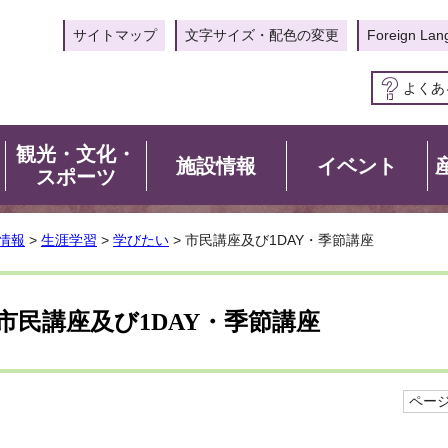
サイトマップ
文字サイズ・配色の変更
Foreign Lan
よくあ
観光・文化・
施設情報
イベント
スポーツ
情報
>
生涯学習
>
学びたい
> 市民講座及び1DAY・季節講座
市民講座及び1DAY・季節講座
ページI