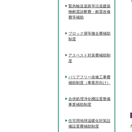
緊急輸送道路等沿道建築
物耐震診断費・耐震改修
費等補助
ブロック塀等撤去費補助
制度
アスベスト対策費補助制
度
バリアフリー改修工事費
補助制度（事業所向け）
合併処理浄化槽設置整備
事業補助制度
住宅用地球温暖化対策設
備設置費補助制度