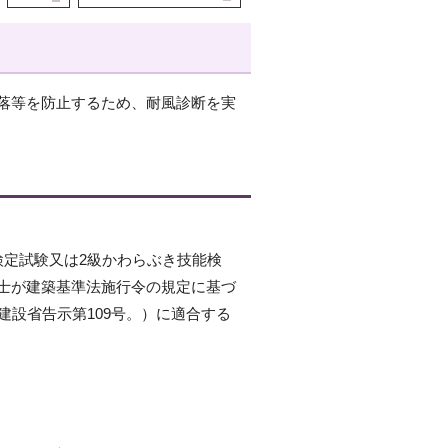
）
落等を防止するため、耐風診断を実
定試験又は2級かわらぶき技能検
士が建築基準法施行令の規定に基づ
建設省告示第109号。）に適合する