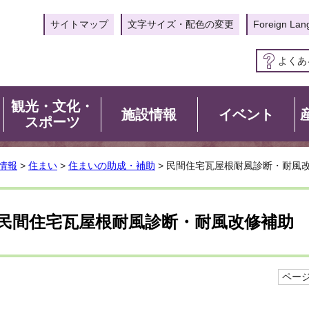
サイトマップ
文字サイズ・配色の変更
Foreign Lan
よくあ
観光・文化・
施設情報
イベント
スポーツ
情報
>
住まい
>
住まいの助成・補助
> 民間住宅瓦屋根耐風診断・耐風
民間住宅瓦屋根耐風診断・耐風改修補助
ページI