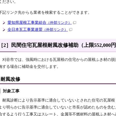
ください。
下記リンク先からも業者を検索することができます。
愛知県屋根工事業組合
（外部リンク）
全日本瓦工事業連盟
（外部リンク）
［2］民間住宅瓦屋根耐風改修補助（上限552,000
刈谷市では、強風時における瓦屋根の住宅からの屋根ふき材の脱
施する場合に補助金を交付します。
耐風改修
対象工事
耐風診断により告示基準に適合していないとされた住宅の瓦屋根
より明らかに告示基準に適合していないと市長が認めたものを含む
合するよう行う工事又はスレート、金属等不燃材料の屋根ふき材へ