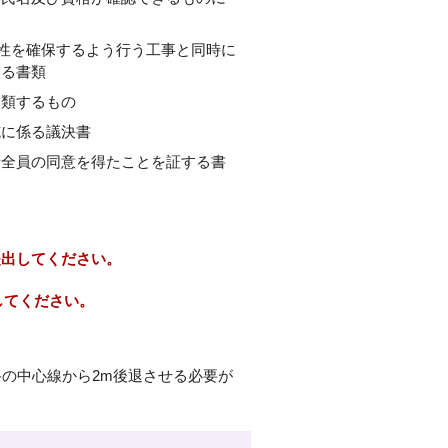
震性を確保するよう行う工事と同時に
きる書類
に類するもの
施に係る議決書
者全員の同意を得たことを証する書
提出してください。
してください。
の中心線から2m後退させる必要が