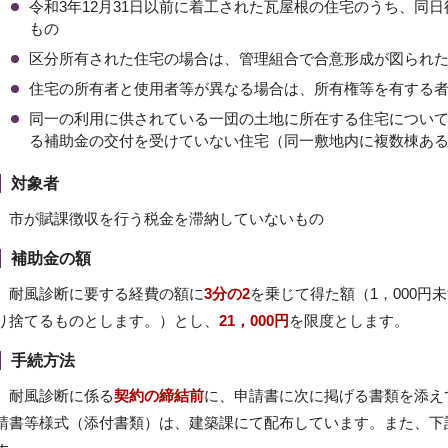
令和3年12月31日以前に着工された瓦屋根の住宅のうち、同
もの
区分所有された住宅の場合は、管理組合で合意形成が図られ
住宅の所有者と使用者等が異なる場合は、所有権等を有する
同一の利用に供されている一団の土地に所在する住宅につい
る補助金の交付を受けていない住宅（同一敷地内に複数棟ある
対象者
市が賦課徴収を行う税金を滞納していないもの
補助金の額
耐風診断に要する経費の額に
3分の2
を乗じて得た額（1，000円
り捨てるものとします。）とし、
21，000円
を限度とします。
手続方法
耐風診断に係る
契約の締結前
に、申請書に次に掲げる書類を添え
請書等様式（添付書類）は、建築課にて配布しています。また、下