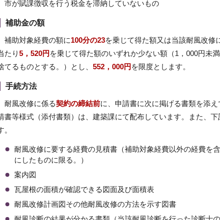
市が賦課徴収を行う税金を滞納していないもの
補助金の額
補助対象経費の額に
100分の23
を乗じて得た額又は当該耐風改修
当たり
5，520円
を乗じて得た額のいずれか少ない額（1，000円未
捨てるものとする。）とし、
552，000円
を限度とします。
手続方法
耐風改修に係る
契約の締結前
に、申請書に次に掲げる書類を添え
請書等様式（添付書類）は、建築課にて配布しています。また、下
す。
耐風改修に要する経費の見積書（補助対象経費以外の経費を
にしたものに限る。）
案内図
瓦屋根の面積が確認できる図面及び面積表
耐風改修計画図その他耐風改修の方法を示す図書
耐風診断の結果が分かる書類（当該耐風診断を行った診断士