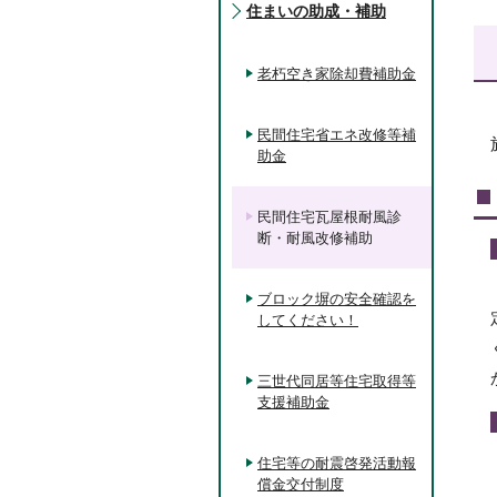
住まいの助成・補助
老朽空き家除却費補助金
民間住宅省エネ改修等補
助金
民間住宅瓦屋根耐風診
断・耐風改修補助
ブロック塀の安全確認を
してください！
三世代同居等住宅取得等
支援補助金
住宅等の耐震啓発活動報
償金交付制度