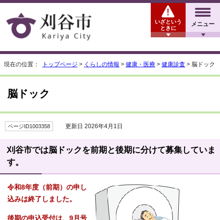
いざという
メニュー
ときに
現在の位置：
トップページ
>
くらしの情報
>
健康・医療
>
健康診査
> 脳ドック
脳ドック
更新日 2026年4月1日
ページID1003358
刈谷市では脳ドックを前期と後期に分けて募集していま
す。
令和8年度（前期）の申し
込みは終了しました。
後期の申込受付は、9月号