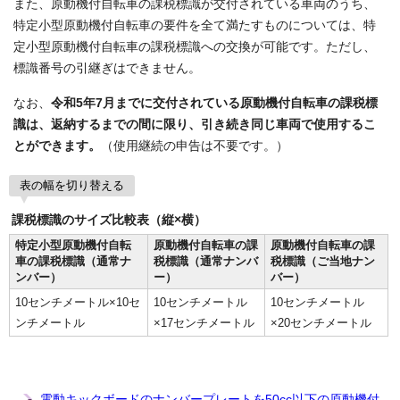
また、原動機付自転車の課税標識が交付されている車両のうち、
特定小型原動機付自転車の要件を全て満たすものについては、特
定小型原動機付自転車の課税標識への交換が可能です。ただし、
標識番号の引継ぎはできません。
なお、
令和5年7月までに交付されている原動機付自転車の課税標
識は、返納するまでの間に限り、引き続き同じ車両で使用するこ
とができます。
（使用継続の申告は不要です。）
表の幅を切り替える
課税標識のサイズ比較表（縦×横）
特定小型原動機付自転
原動機付自転車の課
原動機付自転車の課
車の課税標識（通常ナ
税標識（通常ナンバ
税標識（ご当地ナン
ンバー）
ー）
バー）
10センチメートル×10セ
10センチメートル
10センチメートル
ンチメートル
×17センチメートル
×20センチメートル
電動キックボードのナンバープレートを50cc以下の原動機付