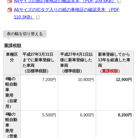
A4サイズの紙の車検証の確認見本 （PDF 109.6KB）
A6サイズのICタグ入りの紙の車検証の確認見本 （PDF
110.3KB）
表の幅を切り替える
重課税額
車種区
平成27年3月31日
平成27年4月1日以
新車登録してから
分
までに新車登録し
後に新車登録した
13年を経過した車
た車両
車両
両
（旧標準税額）
（標準税額）
（
重課税額
）
4輪の
7,200円
10,800円
12,900円
軽自動
車
乗用
（自家
用）
4輪の
5,500円
6,900円
8,200円
軽自動
車
乗用
（営業