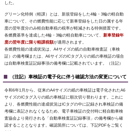
した。
グリーン化特例（軽課）とは、新規登録をした4輪・3輪の軽自動
車について、その燃費性能に応じて新車登録をした日の属する年
度の翌年度分のみ軽自動車税の税率が軽減される特例措置です。
各燃費基準を達成した4輪・3輪の軽自動車について、
新車登録年
度の翌年度に限り軽課税額
が適用されます。
各燃費性能の達成状況は、A4サイズの紙の自動車検査証（車検
証）の備考欄または、A6サイズのICタグ入りの紙の車検証の場合
は自動車検査証記録事項の備考欄に記載されています。（注記）
（注記）車検証の電子化に伴う確認方法の変更について
令和6年1月から、従来のA4サイズの紙の車検証は電子化されたA6
サイズのICタグ入りの紙の車検証に順次切り替わります。これに
より、各燃費性能の達成状況はICタグの中に記録され車検証の備
考欄に表記されなくなるため、電子車検証の交付時に軽自動車検
査協会より発行される「自動車検査証記録事項」の備考欄から確
認することとなります。確認箇所については、下記PDFをご覧く