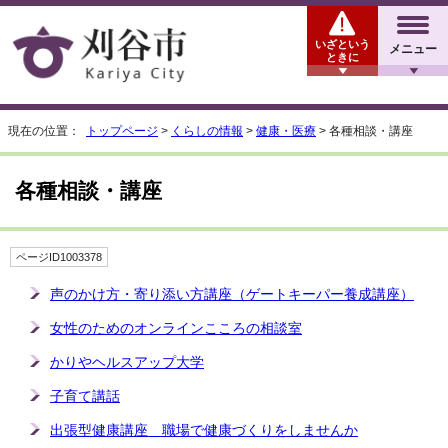
いざという
メニュー
ときに
現在の位置：
トップページ
>
くらしの情報
>
健康・医療
> 各種相談・講座
各種相談・講座
ページID1003378
声のかけ方・寄り添い方講座（ゲートキーパー養成講座）
女性のためのオンラインこころの相談室
かりやヘルスアップ大学
子育て講話
出張型健康講座 職場で健康づくりをしませんか