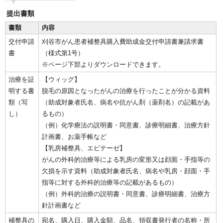
提出書類
書類
内容
交付申請
刈谷市がん患者補整具購入費助成金交付申請書兼請求書
書
（様式第1号）
※ページ下部よりダウンロードできます。
治療を証
【ウィッグ】
明する書
脱毛の原因となったがんの治療を行ったことが分かる資料
類（写
（助成対象者氏名、病名や抗がん剤（薬剤名）の記載があ
し）
るもの）
（例）化学療法の説明書・同意書、診療明細書、治療方針
計画書、お薬手帳など
【乳房補整具、エピテーゼ】
がんの外科的治療等による乳房の変形又は顔面・手指等の
欠損を示す資料（助成対象者氏名、病名や乳房・顔面・手
指等に対する外科的治療等の記載があるもの）
（例）外科的治療の説明書・同意書、診療明細書、治療方
針計画書など
補整具の
宛名、購入日、購入金額、品名、領収書発行者の名称・所