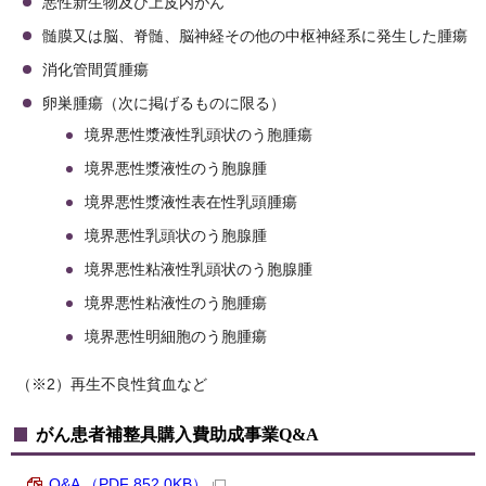
悪性新生物及び上皮内がん
髄膜又は脳、脊髄、脳神経その他の中枢神経系に発生した腫瘍
消化管間質腫瘍
卵巣腫瘍（次に掲げるものに限る）
境界悪性漿液性乳頭状のう胞腫瘍
境界悪性漿液性のう胞腺腫
境界悪性漿液性表在性乳頭腫瘍
境界悪性乳頭状のう胞腺腫
境界悪性粘液性乳頭状のう胞腺腫
境界悪性粘液性のう胞腫瘍
境界悪性明細胞のう胞腫瘍
（※2）再生不良性貧血など
がん患者補整具購入費助成事業Q&A
Q&A （PDF 852.0KB）