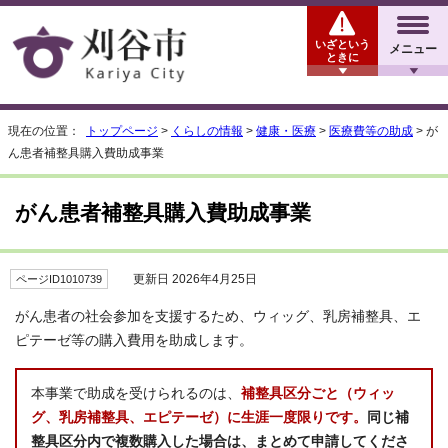
いざという
メニュー
ときに
現在の位置：
トップページ
>
くらしの情報
>
健康・医療
>
医療費等の助成
> が
ん患者補整具購入費助成事業
がん患者補整具購入費助成事業
更新日 2026年4月25日
ページID1010739
がん患者の社会参加を支援するため、ウィッグ、乳房補整具、エ
ピテーゼ等の購入費用を助成します。
本事業で助成を受けられるのは、
補整具区分ごと（ウィッ
グ、乳房補整具、エピテーゼ）
に生涯一度限りです。
同じ補
整具区分内で複数購入した場合は、まとめて申請してくださ