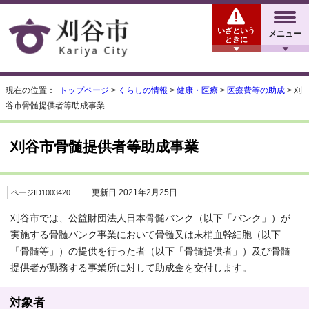
いざという
メニュー
ときに
現在の位置：
トップページ
>
くらしの情報
>
健康・医療
>
医療費等の助成
> 刈
谷市骨髄提供者等助成事業
刈谷市骨髄提供者等助成事業
更新日 2021年2月25日
ページID1003420
刈谷市では、公益財団法人日本骨髄バンク（以下「バンク」）が
実施する骨髄バンク事業において骨髄又は末梢血幹細胞（以下
「骨髄等」）の提供を行った者（以下「骨髄提供者」）及び骨髄
提供者が勤務する事業所に対して助成金を交付します。
対象者