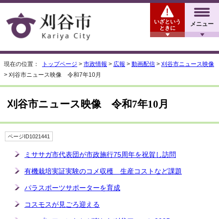
いざという
メニュー
ときに
現在の位置：
トップページ
>
市政情報
>
広報
>
動画配信
>
刈谷市ニュース映像
> 刈谷市ニュース映像 令和7年10月
刈谷市ニュース映像 令和7年10月
ページID1021441
ミササガ市代表団が市政施行75周年を祝賀し訪問
有機栽培実証実験のコメ収穫 生産コストなど課題
パラスポーツサポーターを育成
コスモスが見ごろ迎える