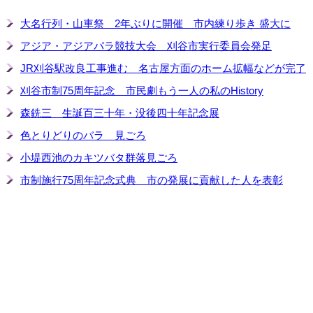
大名行列・山車祭 2年ぶりに開催 市内練り歩き 盛大に
アジア・アジアパラ競技大会 刈谷市実行委員会発足
JR刈谷駅改良工事進む 名古屋方面のホーム拡幅などが完了
刈谷市制75周年記念 市民劇もう一人の私のHistory
森銑三 生誕百三十年・没後四十年記念展
色とりどりのバラ 見ごろ
小堤西池のカキツバタ群落見ごろ
市制施行75周年記念式典 市の発展に貢献した人を表彰