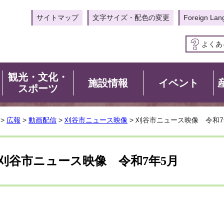
サイトマップ
文字サイズ・配色の変更
Foreign Lan
よくあ
観光・文化・
施設情報
イベント
スポーツ
>
広報
>
動画配信
>
刈谷市ニュース映像
> 刈谷市ニュース映像 令和7
刈谷市ニュース映像 令和7年5月