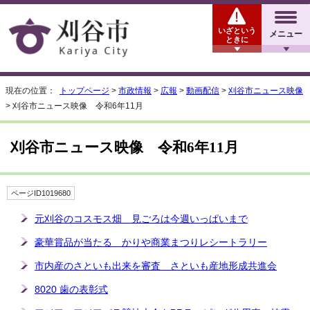
いざという
メニュー
ときに
現在の位置：
トップページ
>
市政情報
>
広報
>
動画配信
>
刈谷市ニュース映像
> 刈谷市ニュース映像 令和6年11月
刈谷市ニュース映像 令和6年11月
ページID1019680
元刈谷のコスモス畑 見ごろは今週いっぱいまで
豪華賞品が当たる かりや商業まつりレシートラリー
市内産のさといも出来を審査 さといも産地形成共進会
8020 歯の表彰式