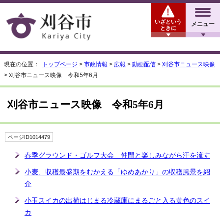
いざという
メニュー
ときに
現在の位置：
トップページ
>
市政情報
>
広報
>
動画配信
>
刈谷市ニュース映像
> 刈谷市ニュース映像 令和5年6月
刈谷市ニュース映像 令和5年6月
ページID1014479
春季グラウンド・ゴルフ大会 仲間と楽しみながら汗を流す
小麦、収穫最盛期をむかえる「ゆめあかり」の収穫風景を紹
介
小玉スイカの出荷はじまる冷蔵庫にまるごと入る黄色のスイ
カ