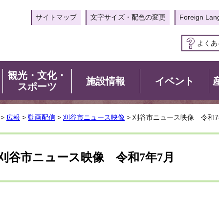
サイトマップ
文字サイズ・配色の変更
Foreign Lan
よくあ
観光・文化・
施設情報
イベント
スポーツ
>
広報
>
動画配信
>
刈谷市ニュース映像
> 刈谷市ニュース映像 令和7
刈谷市ニュース映像 令和7年7月