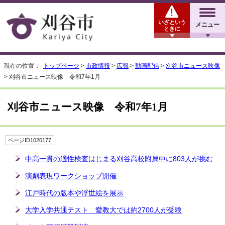
いざという
メニュー
ときに
現在の位置：
トップページ
>
市政情報
>
広報
>
動画配信
>
刈谷市ニュース映像
> 刈谷市ニュース映像 令和7年1月
刈谷市ニュース映像 令和7年1月
ページID1020177
中高一貫の適性検査はじまる刈谷高校附属中に803人が挑む
演劇表現ワークショップ開催
江戸時代の版本や浮世絵を展示
大学入学共通テスト 愛教大では約2700人が受験