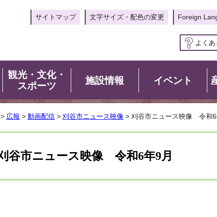
サイトマップ
文字サイズ・配色の変更
Foreign Lan
よくあ
観光・文化・
施設情報
イベント
スポーツ
>
広報
>
動画配信
>
刈谷市ニュース映像
> 刈谷市ニュース映像 令和6
刈谷市ニュース映像 令和6年9月