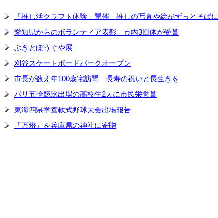
「推し活クラフト体験」開催 推しの写真や絵がずっとそば
愛知県からのボランティア表彰 市内3団体が受賞
ぶきとぼうぐや展
刈谷スケートボードパークオープン
市長が数え年100歳宅訪問 長寿の祝いと長生きを
パリ五輪競泳出場の高校生2人に市民栄誉賞
東海四県学童軟式野球大会出場報告
「万燈」を兵庫県の神社に寄贈