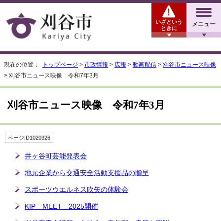
いざという
メニュー
ときに
現在の位置：
トップページ
>
市政情報
>
広報
>
動画配信
>
刈谷市ニュース映像
> 刈谷市ニュース映像 令和7年3月
刈谷市ニュース映像 令和7年3月
ページID1020326
井ヶ谷町芸能発表会
地元企業から交通安全活動支援品の贈呈
スポーツウエルネス吹矢の体験会
KIP MEET 2025開催