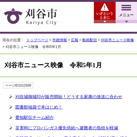
いざという
メニュー
ときに
現在の位置：
トップページ
>
市政情報
>
広報
>
動画配信
>
刈谷市ニュース映像
> 刈谷市ニュース映像 令和5年1月
刈谷市ニュース映像 令和5年1月
ページID1012588
刈谷城御城印が販売開始！どうする家康の放送に合わせ
図書館福袋で本はじめ！
愛知駅伝チーム紹介
災害時にプロパンガス優先供給へ避難者の負担を軽減