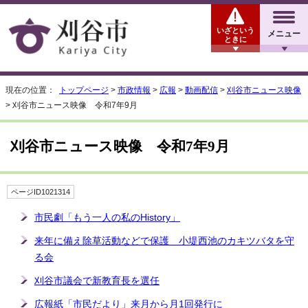
いざという
メニュー
ときに
現在の位置：
トップページ
>
市政情報
>
広報
>
動画配信
>
刈谷市ニュース映像
> 刈谷市ニュース映像 令和7年9月
刈谷市ニュース映像 令和7年9月
ページID1021314
市民劇「もう一人の私のHistory」
来年に備え除草活動などで保護 小堤西池のカキツバタを守
る会
刈谷市議会で新教育長を選任
広報紙「市民だより」来月から月1回発行に