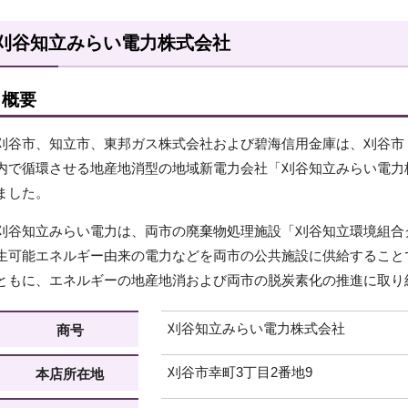
刈谷知立みらい電力株式会社
概要
刈谷市、知立市、東邦ガス株式会社および碧海信用金庫は、刈谷市
内で循環させる地産地消型の地域新電力会社「刈谷知立みらい電力
ました。
刈谷知立みらい電力は、両市の廃棄物処理施設「刈谷知立環境組合
生可能エネルギー由来の電力などを両市の公共施設に供給すること
ともに、エネルギーの地産地消および両市の脱炭素化の推進に取り
刈谷知立みらい電力株式会社
商号
刈谷市幸町3丁目2番地9
本店所在地