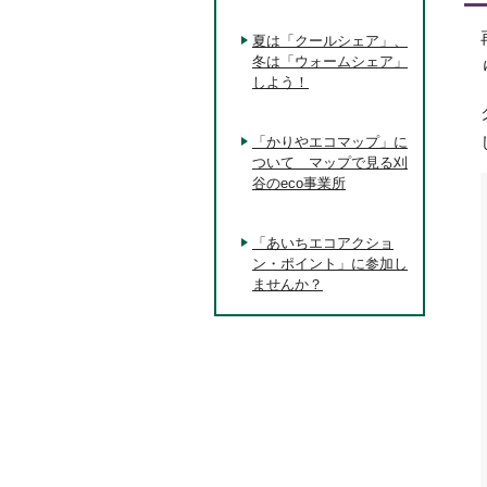
夏は「クールシェア」、
冬は「ウォームシェア」
しよう！
「かりやエコマップ」に
ついて マップで見る刈
谷のeco事業所
「あいちエコアクショ
ン・ポイント」に参加し
ませんか？