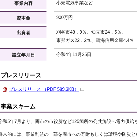
小売電気事業など
事業内容
900万円
資本金
刈谷市48．9％、知立市24．5％、
出資者
東邦ガス22．2％、碧海信用金庫4.4％
令和4年11月25日
設立年月日
プレスリリース
プレスリリース （PDF 589.3KB）
事業スキーム
令和5年7月より、両市の市役所など125箇所の公共施設へ電力供給
将来的には、事業利益の一部を両市への寄附もしくは環境や防災と