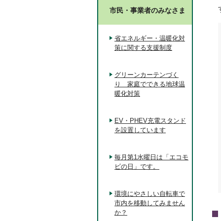
市民・事業者のみなさま
省エネルギー・温暖化対
策に関する支援制度
グリーンカーテンづく
り 家庭でできる地球温
暖化対策
EV・PHEV充電スタンド
を設置しています
毎月第1水曜日は「エコモ
ビの日」です。
環境にやさしい自転車で
市内を移動してみません
か？