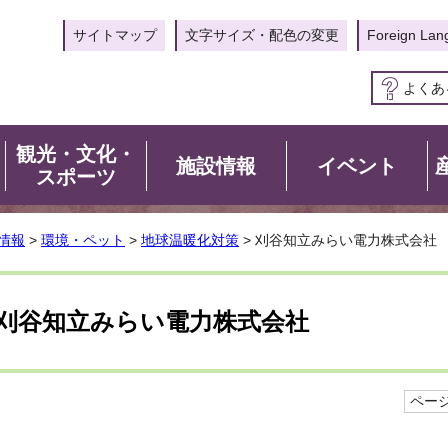
サイトマップ
文字サイズ・配色の変更
Foreign Lan
よくあ
観光・文化・
施設情報
イベント
スポーツ
情報
>
環境・ペット
>
地球温暖化対策
> 刈谷知立みらい電力株式会社
刈谷知立みらい電力株式会社
ページI