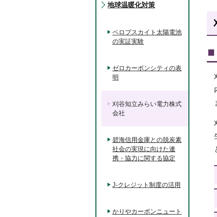
地球温暖化対策
ペロブスカイト太陽電池
の実証実験
ゼロカーボンシティの表
明
刈谷知立みらい電力株式
会社
碧海信用金庫との脱炭素
社会の実現に向けた連
携・協力に関する協定
J-クレジット制度の活用
かりやカーボンニュート