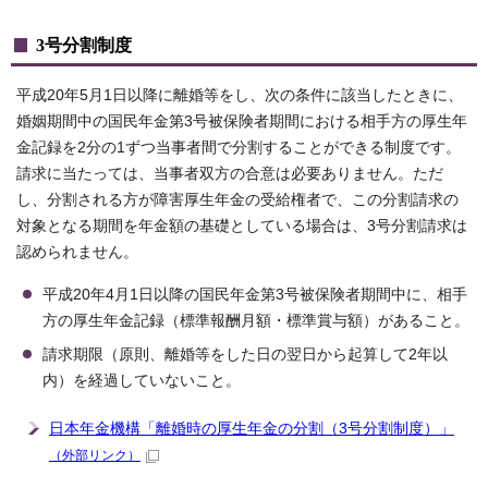
3号分割制度
平成20年5月1日以降に離婚等をし、次の条件に該当したときに、
婚姻期間中の国民年金第3号被保険者期間における相手方の厚生年
金記録を2分の1ずつ当事者間で分割することができる制度です。
請求に当たっては、当事者双方の合意は必要ありません。ただ
し、分割される方が障害厚生年金の受給権者で、この分割請求の
対象となる期間を年金額の基礎としている場合は、3号分割請求は
認められません。
平成20年4月1日以降の国民年金第3号被保険者期間中に、相手
方の厚生年金記録（標準報酬月額・標準賞与額）があること。
請求期限（原則、離婚等をした日の翌日から起算して2年以
内）を経過していないこと。
日本年金機構「離婚時の厚生年金の分割（3号分割制度）」
（外部リンク）