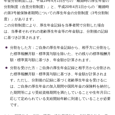
年金分割制度には、平成19年4月1日からの「離婚時の厚生年金の
分割制度（合意分割制度）」と、平成20年4月1日からの「離婚時
の第3号被保険者期間についての厚生年金の分割制度（3号分割制
度）」があります。
この分割制度により、厚生年金記録を当事者間で分割した場合
は、当事者それぞれの老齢厚生年金等の年金額は、分割後の記録
に基づき計算されます。
分割をした方：ご自身の厚生年金記録から、相手方に分割をし
た標準報酬月額・標準賞与額を除いた、その残りの標準報酬月
額・標準賞与額に基づき、年金額が計算されます。
分割を受けた方：ご自身の厚生年金記録と相手方から分割され
た標準報酬月額・標準賞与額に基づき、年金額が計算されま
す。ただし、分割後の記録に基づく老齢厚生年金を受けるに
は、ご自身の厚生年金の加入期間や国民年金の保険料を納付し
た期間等により受給資格期間を満たしていることや生年月日に
応じて定められている支給開始年齢に到達していることが必要
です。