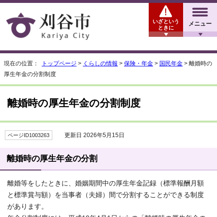
いざという
メニュー
ときに
現在の位置：
トップページ
>
くらしの情報
>
保険・年金
>
国民年金
> 離婚時の
厚生年金の分割制度
離婚時の厚生年金の分割制度
更新日 2026年5月15日
ページID1003263
離婚時の厚生年金の分割
離婚等をしたときに、婚姻期間中の厚生年金記録（標準報酬月額
と標準賞与額）を当事者（夫婦）間で分割することができる制度
があります。