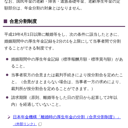
なお、国民年金の老齢・障害・遺族基礎年金、老齢厚生年金の定
額部分は、年金分割の対象とはなりません。
合意分割制度
平成19年4月1日以降に離婚等をし、次の条件に該当したときに、
婚姻期間中の厚生年金記録を2分の1を上限にして当事者間で分割
することができる制度です。
婚姻期間中の厚生年金記録（標準報酬月額・標準賞与額）があ
ること。
当事者双方の合意または裁判手続きにより按分割合を定めたこ
と。（合意がまとまらない場合は、当事者一方の求めにより、
裁判所が按分割合を定めることができます。）
請求期限（原則、離婚等をした日の翌日から起算して2年以
内）を経過していないこと。
日本年金機構「離婚時の厚生年金の分割（合意分割制度）」
（外部リンク）