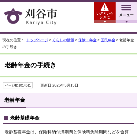
いざという
メニュー
ときに
現在の位置：
トップページ
>
くらしの情報
>
保険・年金
>
国民年金
> 老齢年金
の手続き
老齢年金の手続き
更新日 2026年5月15日
ページID1014511
老齢年金
老齢基礎年金
老齢基礎年金は、保険料納付済期間と保険料免除期間などを合算