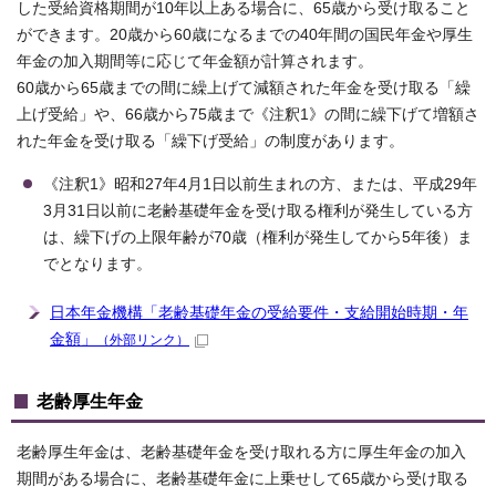
した受給資格期間が10年以上ある場合に、65歳から受け取ること
ができます。20歳から60歳になるまでの40年間の国民年金や厚生
年金の加入期間等に応じて年金額が計算されます。
60歳から65歳までの間に繰上げて減額された年金を受け取る「繰
上げ受給」や、66歳から75歳まで《注釈1》の間に繰下げて増額さ
れた年金を受け取る「繰下げ受給」の制度があります。
《注釈1》昭和27年4月1日以前生まれの方、または、平成29年
3月31日以前に老齢基礎年金を受け取る権利が発生している方
は、繰下げの上限年齢が70歳（権利が発生してから5年後）ま
でとなります。
日本年金機構「老齢基礎年金の受給要件・支給開始時期・年
金額」
（外部リンク）
老齢厚生年金
老齢厚生年金は、老齢基礎年金を受け取れる方に厚生年金の加入
期間がある場合に、老齢基礎年金に上乗せして65歳から受け取る