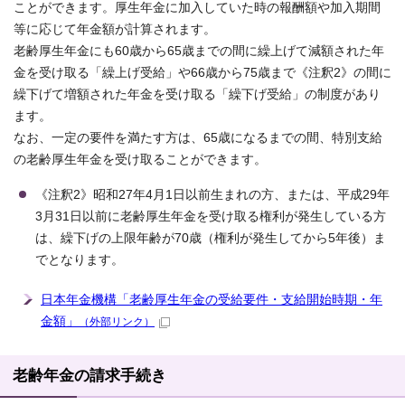
ことができます。厚生年金に加入していた時の報酬額や加入期間
等に応じて年金額が計算されます。
老齢厚生年金にも60歳から65歳までの間に繰上げて減額された年
金を受け取る「繰上げ受給」や66歳から75歳まで《注釈2》の間に
繰下げて増額された年金を受け取る「繰下げ受給」の制度があり
ます。
なお、一定の要件を満たす方は、65歳になるまでの間、特別支給
の老齢厚生年金を受け取ることができます。
《注釈2》昭和27年4月1日以前生まれの方、または、平成29年
3月31日以前に老齢厚生年金を受け取る権利が発生している方
は、繰下げの上限年齢が70歳（権利が発生してから5年後）ま
でとなります。
日本年金機構「老齢厚生年金の受給要件・支給開始時期・年
金額」
（外部リンク）
老齢年金の請求手続き