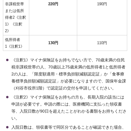
非課税世帯
220円
190円
または低所
得者2《注釈
1》《注釈
2》
低所得者
130円
110円
1《注釈1》
《注釈1》マイナ保険証をお持ちでない方で、70歳未満の住民
税非課税世帯の人、70歳以上75歳未満の低所得者1と低所得者
2の人は、「限度額適用・標準負担額減額認定証」か「食事療
養標準負担額減額認定証」が必要になりますので、国保年金課
（刈谷市役所1階）で認定証の交付を申請してください。
《注釈2》マイナ保険証をお持ちの方も、長期入院の該当には
申請が必要です。申請の際には、医療機関に支払った領収書
等、入院日数が90日を超えたことがわかる書類をお持ちくださ
い。
入院日数は、領収書等で同区分であることが確認できた場合、