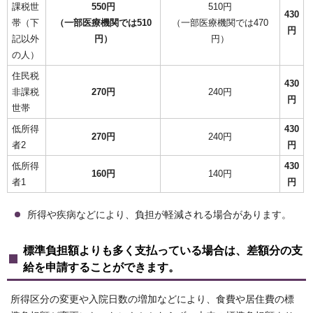
課税世
550円
510円
430
帯（下
（一部医療機関では510
（一部医療機関では470
円
記以外
円）
円）
の人）
住民税
430
非課税
270円
240円
円
世帯
低所得
430
270円
240円
者2
円
低所得
430
160円
140円
者1
円
所得や疾病などにより、負担が軽減される場合があります。
標準負担額よりも多く支払っている場合は、差額分の支
給を申請することができます。
所得区分の変更や入院日数の増加などにより、食費や居住費の標