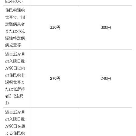
以外の人）
住民税課税
世帯で、指
定難病患者
330円
300円
または小児
慢性特定疾
病児童等
過去12か月
の入院日数
が90日以内
の住民税非
270円
240円
課税世帯ま
たは低所得
者2《注釈
1》
過去12か月
の入院日数
が90日を超
える住民税