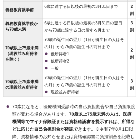
6歳に達する日以後の最初の3月31日まで
2
義務教育就学前
割
6歳に達する日以後の最初の3月31日の翌日
3
義務教育就学後か
ら70歳未満
から70歳に達する日の属する月まで
割
70歳の誕生日の翌月（1日が誕生日の人はそ
の月）から75歳の誕生日の前日まで
70歳以上75歳未満
2
（現役並み所得者
低所得者1
割
を除く）
低所得者2
一般
70歳の誕生日の翌月（1日が誕生日の人はそ
3
70歳以上75歳未満
の月）から75歳の誕生日の前日まで
の現役並み所得者
割
現役並み所得者
70歳になると、医療機関受診時の自己負担割合や自己負担限度
額が変わる場合があります。
70歳以上75歳未満の人は
、医療
機関等でマイナ保険証または資格確認書を提示すれば、所得な
どに応じた自己負担割合が確認できます。
※令和7年8月1日以
降、資格情報のお知らせまたは資格確認書に負担割合を記載し