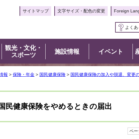
サイトマップ
文字サイズ・配色の変更
Foreign Lan
よくあ
観光・文化・
施設情報
イベント
スポーツ
情報
>
保険・年金
>
国民健康保険
>
国民健康保険の加入や脱退、変更
国民健康保険をやめるときの届出
ページ