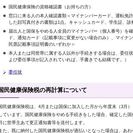
国民健康保険の資格確認書（お持ちの方）
窓口に来る人の本人確認書類＜マイナンバーカード、運転免
した顔写真付きの書類は1点。キャッシュカード、学生証、診
届出人と国保をやめる人全員のマイナンバー（個人番号）を
ド、通知カード（記載事項に変更がない場合のみ）、マイナ
民票記載事項証明書のいずれか＞
本人または同世帯に属する人以外が手続きする場合は、委任
よび委任事項が記入されていれば、手書きでも結構です。）
委任状
国民健康保険税の再計算について
国民健康保険税は、4月または国保に加入した月から年度末（3月
しています。国民健康保険をやめる手続きをした場合、確定した国
月に世帯主あて更正通知書等を送付します。
また、既に納付した国民健康保険税が過払いとなった場合は、あわ