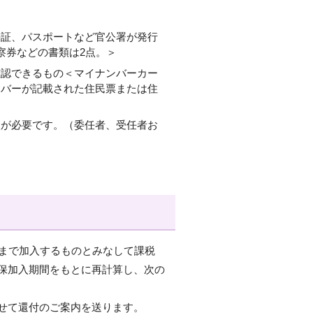
許証、パスポートなど官公署が発行
察券などの書類は2点。＞
確認できるもの＜マイナンバーカー
ンバーが記載された住民票または住
状が必要です。（委任者、受任者お
）まで加入するものとみなして課税
保加入期間をもとに再計算し、次の
せて還付のご案内を送ります。