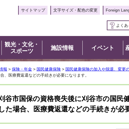
サイトマップ
文字サイズ・配色の変更
Foreign Lan
よくあ
観光・文化・
施設情報
イベント
スポーツ
情報
>
保険・年金
>
国民健康保険
>
国民健康保険の加入や脱退、変更
場合、医療費返還などの手続きが必要になります。
刈谷市国保の資格喪失後に刈谷市の国民
した場合、医療費返還などの手続きが必