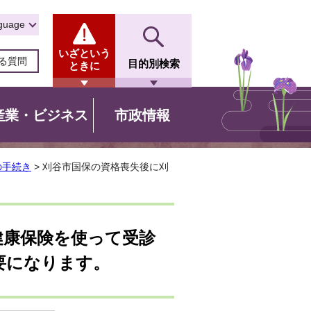
guage
いざという
る質問
目的別検索
ときに
産業・ビジネス
市政情報
の手続き
> 刈谷市国保の資格喪失後に刈
健康保険を使って受診
要になります。