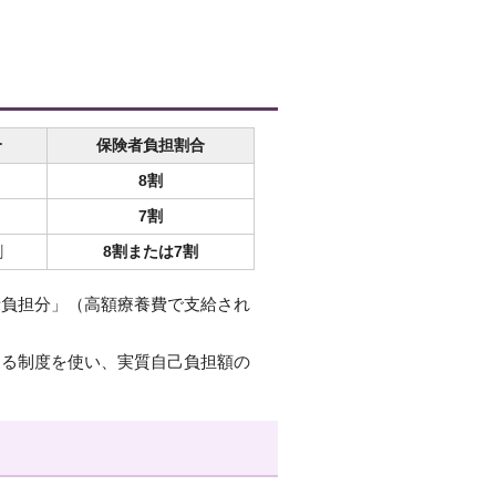
合
保険者負担割合
8割
7割
割
8割または7割
者負担分」（高額療養費で支給され
する制度を使い、実質自己負担額の