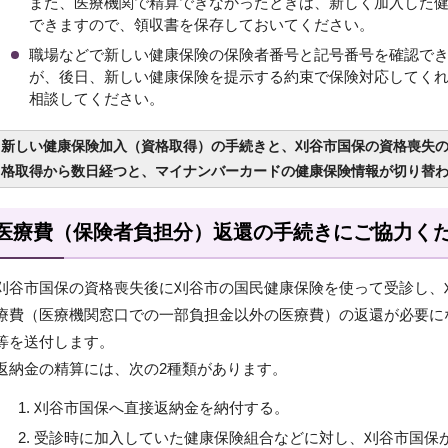
また、医療機関で精算できなかったときは、新しく加入した
できますので、領収書を保存しておいてください。
職場などで新しい健康保険の保険者番号と記号番号を確認で
が、後日、新しい健康保険を提示する約束で保険対応してく
相談してください。
新しい健康保険加入（資格取得）の手続きと、刈谷市国保の資格喪失
格取得から数日経つと、マイナンバーカードの健康保険情報が切り替
医療費（保険者負担分）返還の手続きにご協力く
刈谷市国保の資格喪失後に刈谷市の国民健康保険を使って受診し、
療費（医療機関窓口での一部負担金以外の医療費）の返還が必要に
等を送付します。
返納金の精算には、次の2種類があります。
刈谷市国保へ直接返納金を納付する。
受診時に加入していた健康保険組合などに対し、刈谷市国保