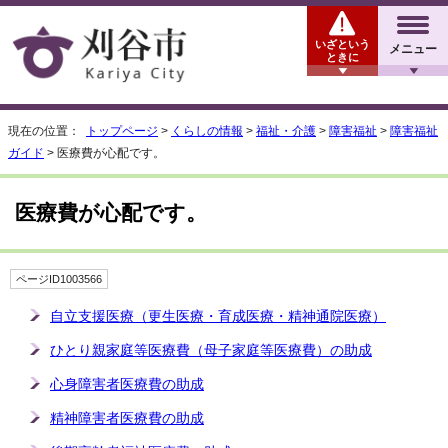
いざという
メニュー
ときに
現在の位置：
トップページ
>
くらしの情報
>
福祉・介護
>
障害福祉
>
障害福祉
ガイド
> 医療費が心配です。
医療費が心配です。
ページID1003566
自立支援医療（更生医療・育成医療・精神通院医療）
ひとり親家庭等医療費（母子家庭等医療費）の助成
心身障害者医療費の助成
精神障害者医療費の助成