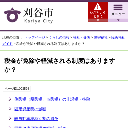
いざという
メニュー
ときに
現在の位置：
トップページ
>
くらしの情報
>
福祉・介護
>
障害福祉
>
障害福祉
ガイド
> 税金が免除や軽減される制度はありますか？
税金が免除や軽減される制度はあります
か？
ページID1003598
住民税（県民税、市民税）の非課税・控除
固定資産税の減額
軽自動車税種別割の減免