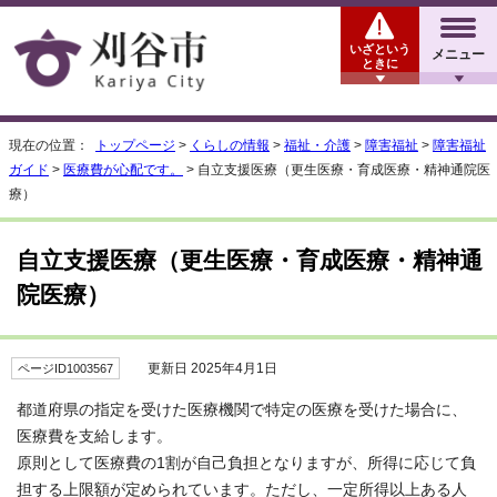
いざという
メニュー
ときに
現在の位置：
トップページ
>
くらしの情報
>
福祉・介護
>
障害福祉
>
障害福祉
ガイド
>
医療費が心配です。
> 自立支援医療（更生医療・育成医療・精神通院医
療）
自立支援医療（更生医療・育成医療・精神通
院医療）
更新日 2025年4月1日
ページID1003567
都道府県の指定を受けた医療機関で特定の医療を受けた場合に、
医療費を支給します。
原則として医療費の1割が自己負担となりますが、所得に応じて負
担する上限額が定められています。ただし、一定所得以上ある人