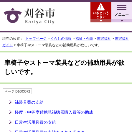
いざという
メニュー
ときに
現在の位置：
トップページ
>
くらしの情報
>
福祉・介護
>
障害福祉
>
障害福祉
ガイド
> 車椅子やストーマ装具などの補助用具が欲しいです。
車椅子やストーマ装具などの補助用具が欲
しいです。
ページID1003572
補装具費の支給
軽度・中等度難聴児補聴器購入費等の助成
日常生活用具費の支給