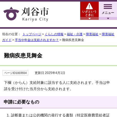
いざという
メニュー
ときに
現在の位置：
トップページ
>
くらしの情報
>
福祉・介護
>
障害福祉
>
障害福祉
ガイド
>
手当や年金は支給されますか？
> 難病疾患見舞金
難病疾患見舞金
更新日 2025年4月1日
ページID1003554
下欄（からん）支給対象に該当する人に支給されます。手当は申
請を受け付けた当月分から支給されます。
申請に必要なもの
診断書または公的機関の発行する書類（特定医療費受給者証