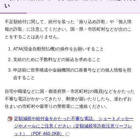
い
不足額給付に関して、給付を装った「振り込め詐欺」や「個人情
報の詐取」に注意してください。国・県・市区町村などが次のこ
とをすることはありません。
ATM(現金自動預払機)の操作をお願いすること
支給のために手数料などの振込を求めること
申請前に世帯構成や金融機関の口座番号などの個人情報を照
会すること
自宅や職場などに国・都道府県・市区町村(の職員)などをかたった
不審な電話がかかってきたり、郵便が届いたりしたら、迷わずお
住まいの市町村や最寄りの警察署にご連絡ください。
定額減税や給付金をかたった不審な電話、 ショートメッセー
ジやメールにご注意ください（定額減税等詐欺注意リーフレ
ット） （PDF 460.2KB）