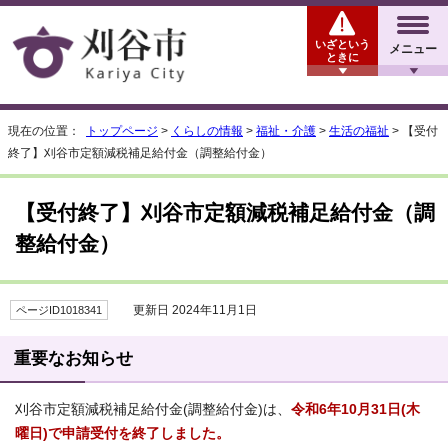
いざという
メニュー
ときに
現在の位置：
トップページ
>
くらしの情報
>
福祉・介護
>
生活の福祉
> 【受付
終了】刈谷市定額減税補足給付金（調整給付金）
【受付終了】刈谷市定額減税補足給付金（調
整給付金）
更新日 2024年11月1日
ページID1018341
重要なお知らせ
刈谷市定額減税補足給付金(調整給付金)は、
令和6年10月31日(木
曜日)で申請受付を終了しました。