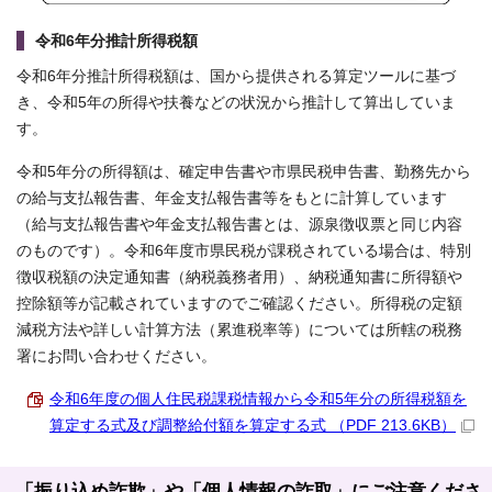
令和6年分推計所得税額
令和6年分推計所得税額は、国から提供される算定ツールに基づ
き、令和5年の所得や扶養などの状況から推計して算出していま
す。
令和5年分の所得額は、確定申告書や市県民税申告書、勤務先から
の給与支払報告書、年金支払報告書等をもとに計算しています
（給与支払報告書や年金支払報告書とは、源泉徴収票と同じ内容
のものです）。令和6年度市県民税が課税されている場合は、特別
徴収税額の決定通知書（納税義務者用）、納税通知書に所得額や
控除額等が記載されていますのでご確認ください。所得税の定額
減税方法や詳しい計算方法（累進税率等）については所轄の税務
署にお問い合わせください。
令和6年度の個人住民税課税情報から令和5年分の所得税額を
算定する式及び調整給付額を算定する式 （PDF 213.6KB）
「振り込め詐欺」や「個人情報の詐取」にご注意くださ