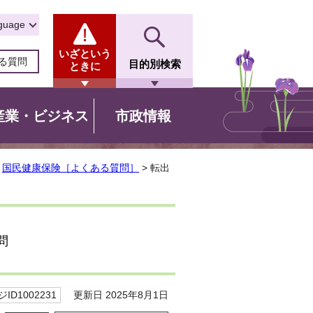
guage
いざという
る質問
目的別検索
ときに
産業・ビジネス
市政情報
>
国民健康保険［よくある質問］
> 転出
問
更新日 2025年8月1日
ID1002231