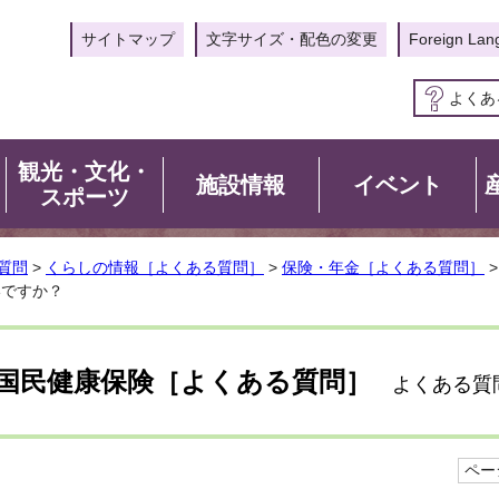
サイトマップ
文字サイズ・配色の変更
Foreign Lan
よくあ
観光・文化・
施設情報
イベント
スポーツ
質問
>
くらしの情報［よくある質問］
>
保険・年金［よくある質問］
いですか？
国民健康保険［よくある質問］
よくある質
ページ