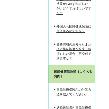
扶養からはずれました
が、どうすればよいです
か？
外国人も国民健康保険に
加入するのですか？
資格情報のお知らせまた
は資格確認書を紛失（破
損）した場合、再交付で
きますか？
国民健康保険税［よくある
質問］
国民健康保険税の計算方
法を教えてください。
納税通知書が国民健康保