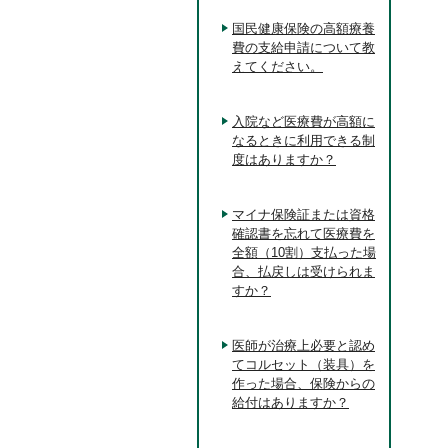
国民健康保険の高額療養
費の支給申請について教
えてください。
入院など医療費が高額に
なるときに利用できる制
度はありますか？
マイナ保険証または資格
確認書を忘れて医療費を
全額（10割）支払った場
合、払戻しは受けられま
すか？
医師が治療上必要と認め
てコルセット（装具）を
作った場合、保険からの
給付はありますか？