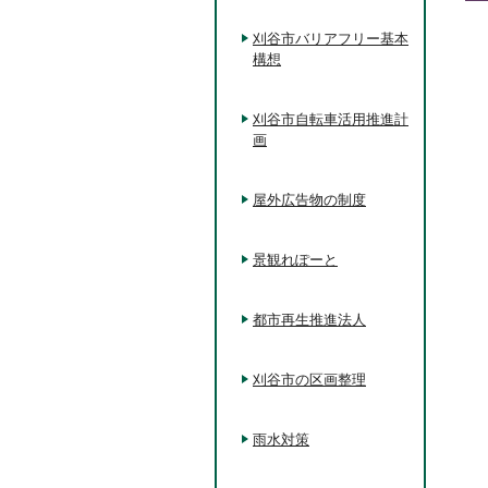
刈谷市バリアフリー基本
構想
刈谷市自転車活用推進計
画
屋外広告物の制度
景観れぽーと
都市再生推進法人
刈谷市の区画整理
雨水対策