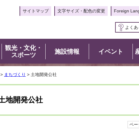
サイトマップ
文字サイズ・配色の変更
Foreign Lan
よくあ
観光・文化・
施設情報
イベント
スポーツ
>
まちづくり
> 土地開発公社
土地開発公社
ページ