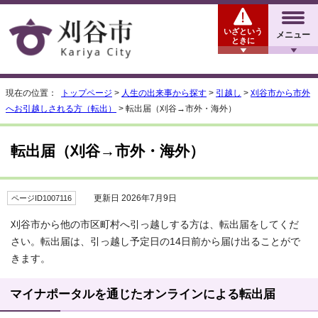
いざという
メニュー
ときに
現在の位置：
トップページ
>
人生の出来事から探す
>
引越し
>
刈谷市から市外
へお引越しされる方（転出）
> 転出届（刈谷→市外・海外）
転出届（刈谷→市外・海外）
更新日 2026年7月9日
ページID1007116
刈谷市から他の市区町村へ引っ越しする方は、転出届をしてくだ
さい。転出届は、引っ越し予定日の14日前から届け出ることがで
きます。
マイナポータルを通じたオンラインによる転出届