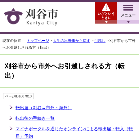
いざという
メニュー
ときに
現在の位置：
トップページ
>
人生の出来事から探す
>
引越し
> 刈谷市から市外
へお引越しされる方（転出）
刈谷市から市外へお引越しされる方（転
出）
ページID1007013
転出届（刈谷→市外・海外）
転出後の手続き一覧
マイナポータルを通じたオンラインによる転出届・転入（転
居）予約