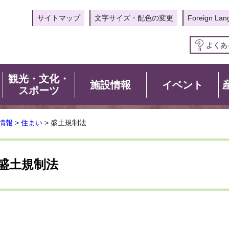
サイトマップ
文字サイズ・配色の変更
Foreign Lan
よくあ
観光・文化・
施設情報
イベント
スポーツ
情報
>
住まい
> 盛土規制法
盛土規制法